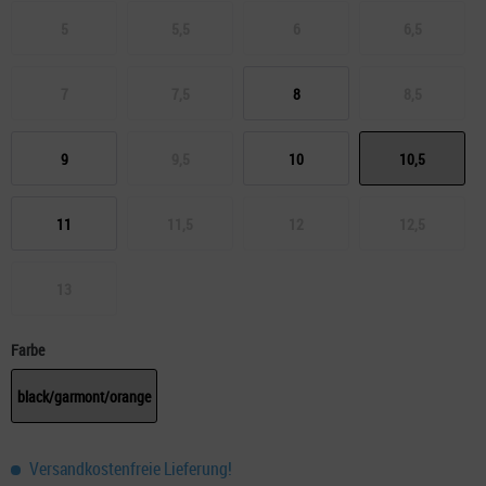
5
5,5
6
6,5
7
7,5
8
8,5
9
9,5
10
10,5
11
11,5
12
12,5
13
Farbe
black/garmont/orange
Versandkostenfreie Lieferung!