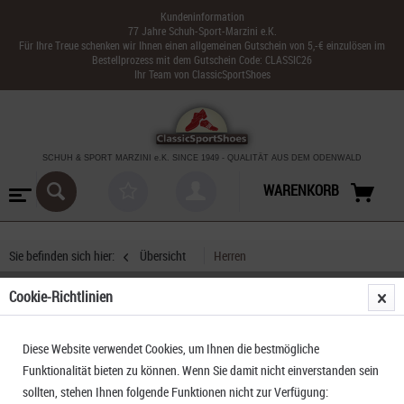
Kundeninformation
77 Jahre Schuh-Sport-Marzini e.K.
Für Ihre Treue schenken wir Ihnen einen allgemeinen Gutschein von 5,-€ einzulösen im
Bestellprozess mit dem Gutschein Code: CLASSIC26
Ihr Team von ClassicSportShoes
SCHUH & SPORT MARZINI
e.K. SINCE 1949
-
QUALITÄT AUS DEM ODENWALD
WARENKORB
Sie befinden sich hier:
Übersicht
Herren
Cookie-Richtlinien
Garmont Pinnacle Evo GTX
Diese Website verwendet Cookies, um Ihnen die bestmögliche
Funktionalität bieten zu können. Wenn Sie damit nicht einverstanden sein
sollten, stehen Ihnen folgende Funktionen nicht zur Verfügung: