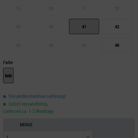
35
36
37
38
39
40
41
42
43
44
45
46
Farbe
kaki
Versandkostenfreie Lieferung!
Sofort versandfertig,
Lieferzeit ca. 1-3 Werktage
MENGE