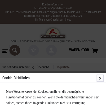
Kundeninformation
77 Jahre Schuh-Sport-Marzini e.K.
Für Ihre Treue schenken wir Ihnen einen allgemeinen Gutschein von 5,-€ einzulösen im
Bestellprozess mit dem Gutschein Code: CLASSIC26
Ihr Team von ClassicSportShoes
SCHUH & SPORT MARZINI
e.K. SINCE 1949
-
QUALITÄT AUS DEM ODENWALD
WARENKORB
Sie befinden sich hier:
Übersicht
Jagdstiefel
Cookie-Richtlinien
Aigle Lessfor Plus M2
Diese Website verwendet Cookies, um Ihnen die bestmögliche
Funktionalität bieten zu können. Wenn Sie damit nicht einverstanden sein
sollten, stehen Ihnen folgende Funktionen nicht zur Verfügung: