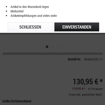
Artikel in den Warenkorb legen
Merkzettel
Artikelempfehlungen und vieles mehr
SCHLIESSEN
EINVERSTANDEN
Bestell-Nr.:
56S643322.11
130,95 € *
174,95 € *
25.15% gespart
Preise inkl. gesetzlicher MwSt.
Größe EU/Deutschland