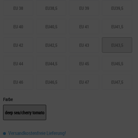
EU 38
EU38,5
EU 39
EU39,5
EU 40
EU40,5
EU 41
EU41,5
EU 42
EU42,5
EU 43
EU43,5
EU 44
EU44,5
EU 45
EU45,5
EU 46
EU46,5
EU 47
EU47,5
Farbe
deep sea/cherry tomato
Versandkostenfreie Lieferung!