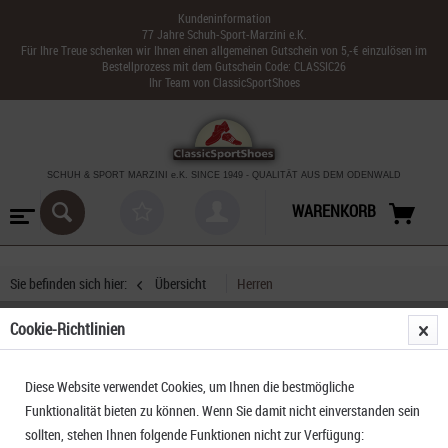
Kundeninformation
77 Jahre Schuh-Sport-Marzini e.K.
Für Ihre Treue schenken wir Ihnen einen allgemeinen Gutschein von 5,-€ einzulösen im
Bestellprozess mit dem Gutschein Code: CLASSIC26
Ihr Team von ClassicSportShoes
SCHUH & SPORT MARZINI
e.K. SINCE 1949
-
QUALITÄT AUS DEM ODENWALD
WARENKORB
Sie befinden sich hier:
Übersicht
Herren
Cookie-Richtlinien
La Sportiva Bushido III
Diese Website verwendet Cookies, um Ihnen die bestmögliche
Funktionalität bieten zu können. Wenn Sie damit nicht einverstanden sein
sollten, stehen Ihnen folgende Funktionen nicht zur Verfügung: