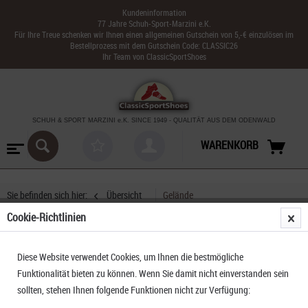
Kundeninformation
77 Jahre Schuh-Sport-Marzini e.K.
Für Ihre Treue schenken wir Ihnen einen allgemeinen Gutschein von 5,-€ einzulösen im
Bestellprozess mit dem Gutschein Code: CLASSIC26
Ihr Team von ClassicSportShoes
SCHUH & SPORT MARZINI
e.K. SINCE 1949
-
QUALITÄT AUS DEM ODENWALD
WARENKORB
Sie befinden sich hier:
Übersicht
Gelände
Cookie-Richtlinien
La Sportiva Prodigio
Diese Website verwendet Cookies, um Ihnen die bestmögliche
Funktionalität bieten zu können. Wenn Sie damit nicht einverstanden sein
sollten, stehen Ihnen folgende Funktionen nicht zur Verfügung: