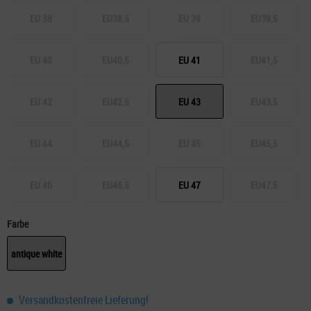
EU 38
EU38,5
EU 39
EU39,5
EU 40
EU40,5
EU 41
EU41,5
EU 42
EU42,5
EU 43
EU43,5
EU 44
EU44,5
EU 45
EU45,5
EU 46
EU46,5
EU 47
EU47,5
Farbe
antique white
Versandkostenfreie Lieferung!