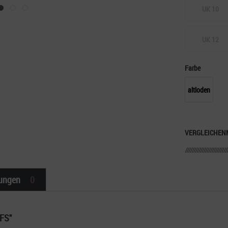
UK 10
UK 12
Farbe
altloden
VERGLEICHEN
ungen
0
FS"