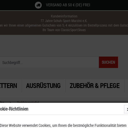
VERSAND AB 50 € (DE) FREI
Kundeninformation
77 Jahre Schuh-Sport-Marzini e.K.
ken wir Ihnen einen allgemeinen Gutschein von 5,-€ einzulösen im Bestellprozess mit dem Guts
Ihr Team von ClassicSportShoes
SUCHEN
ETTERN
AUSRÜSTUNG
ZUBEHÖR & PFLEGE
uhe
Trekkingstiefel
okie-Richtlinien
Diese Website verwendet Cookies, um Ihnen die bestmögliche Funktionalität bieten