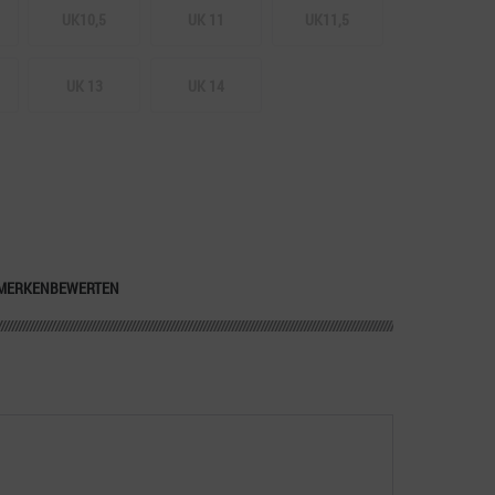
UK10,5
UK 11
UK11,5
UK 13
UK 14
MERKEN
BEWERTEN