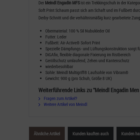
Der
Meindl Engadin MFS
ist ein Trekkingschuh in der Kateg
Soft Print Schaum passt sich am Schaft und im Fußbett durc
Derby-Schnitt und die verhältnismäßig kurz gearbeitete Zunge
Obermaterial: 100 % Sil Nubukleder Oil
Futter: Leder
Fußbett: Air-Active® Sofort Print
Spezielle Dämpfungs- und Lüftungskonstruktion sorgt fü
DiGAfix, flexible diagonale Fixierung im Ristbereich
Geröllschutz umlaufend, Zehen und Kantenschutz
wiederbesohlbar
Sohle: Meindl Multigriff® Laufsohle von Vibram®
Gewicht: 900 g (pro Schuh, Größe 8 UK)
Weiterführende Links zu "Meindl Engadin Me
Fragen zum Artikel?
Weitere Artikel von Meindl
Ähnliche Artikel
Kunden kauften auch
Kunden hab