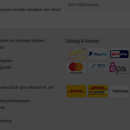
passen Sie keine Neuigkeit oder Aktion
den und informiert bleiben!
Zahlung & Versand
ice
tegorien
rgschuh
men Schuh-Sport-Marzini e.K. seit
hlungsbedingungen
ung
sorgung