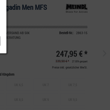
 Engadin Men MFS
IER VERSAND AB 50€
Bestell-Nr.:
2863-15
CHE BERATUNG
247,95 € *
339,90 € *
27.05% gespart
Preise inkl. gesetzlicher MwSt.
ed Kingdom
UK 6,5
UK 7
UK 7,5
UK 8,5
UK 9
UK 9,5