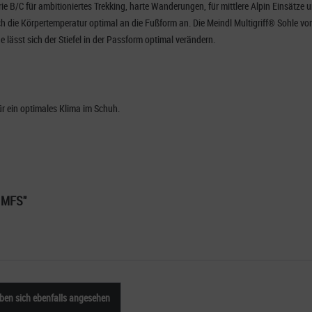
orie B/C für ambitioniertes Trekking, harte Wanderungen, für mittlere Alpin Einsätz
h die Körpertemperatur optimal an die Fußform an. Die Meindl Multigriff® Sohle v
 lässt sich der Stiefel in der Passform optimal verändern.
r ein optimales Klima im Schuh.
n MFS"
en sich ebenfalls angesehen