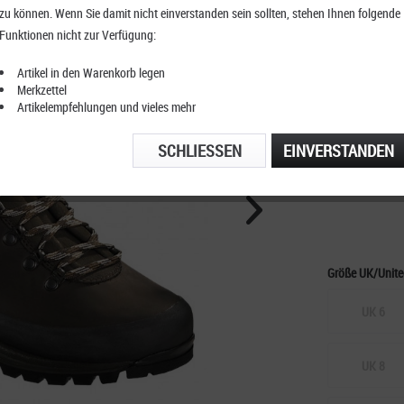
zu können. Wenn Sie damit nicht einverstanden sein sollten, stehen Ihnen folgende
Meindl
Funktionen nicht zur Verfügung:
Artikel in den Warenkorb legen
Merkzettel
Artikelempfehlungen und vieles mehr
KOSTENFRE
TELEFONIS
SCHLIESSEN
EINVERSTANDEN
Größe UK/Unit
UK 6
UK 8