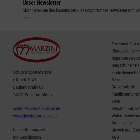
Unser Newsletter
Abonnieren Sie den kostenlosen ClassicSportShoes Newsletter und ver
mehr.
Facebook-Fan wer
Kletterschuhserv
Reparaturservice
Bergschuhe / Ka
Schuh & Sport Marzini
Finde deinen Be
e.K. seit 1949
Service
Größentabelle
Baulandstraße 61
Familienunterneh
74731 Walldürn-Altheim
1949
schuhservice@alpinismo.de
Versand und Za
Widerrufsbelehr
www.classicsportshoes.de
Datenschutz
Ladenöffnungszeit:
Umwelt und Ent
Mo-Geschlossen
AGB