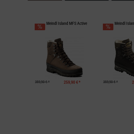
Meindl Island MFS Active
Meindl Isla
359,90 € *
259,90 € *
359,90 € *
2