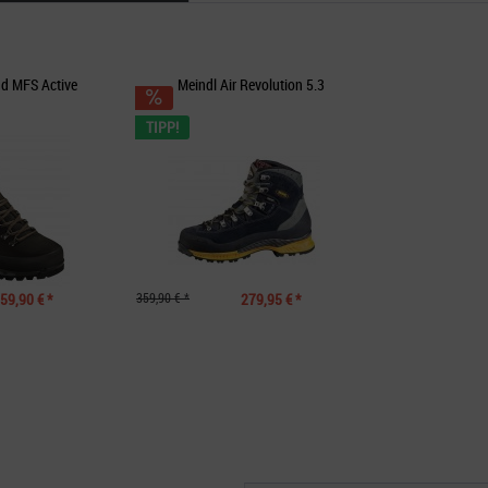
nd MFS Active
Meindl Air Revolution 5.3
TIPP!
59,90 € *
359,90 € *
279,95 € *