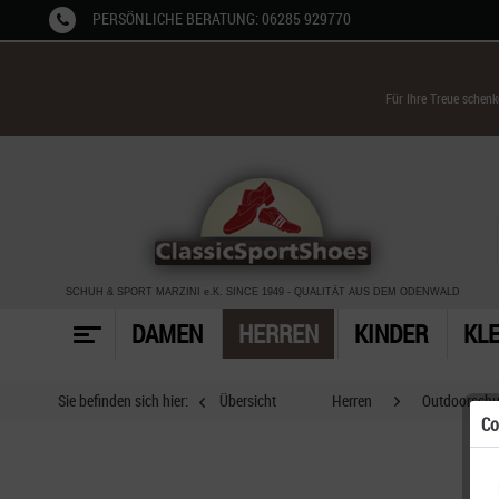
PERSÖNLICHE BERATUNG: 06285 929770
Für Ihre Treue schen
SCHUH & SPORT MARZINI
e.K. SINCE 1949
-
QUALITÄT AUS DEM ODENWALD
DAMEN
HERREN
KINDER
KL
Sie befinden sich hier:
Übersicht
Herren
Outdoorsch
Co