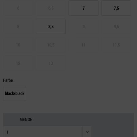
6
6,5
7
7,5
8
8,5
9
9,5
10
10,5
11
11,5
12
13
Farbe
black/black
MENGE