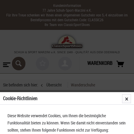
Kundeninformation
77 Jahre Schuh-Sport-Marzini e.K.
Für Ihre Treue schenken wir Ihnen einen allgemeinen Gutschein von 5,-€ einzulösen im
Bestellprozess mit dem Gutschein Code: CLASSIC26
Ihr Team von ClassicSportShoes
SCHUH & SPORT MARZINI
e.K. SINCE 1949
-
QUALITÄT AUS DEM ODENWALD
WARENKORB
Sie befinden sich hier:
Übersicht
Wanderschuhe
Cookie-Richtlinien
Salewa Pedroc Pro MID PTX M
Diese Website verwendet Cookies, um Ihnen die bestmögliche
Funktionalität bieten zu können. Wenn Sie damit nicht einverstanden sein
sollten, stehen Ihnen folgende Funktionen nicht zur Verfügung: