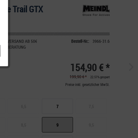
Lite Trail GTX
IER VERSAND AB 50€
Bestell-Nr.:
3966-31.6
CHE BERATUNG
154,90 € *
199,90 € *
22.51% gespart
Preise inkl. gesetzlicher MwSt.
6,5
7
7,5
8,5
9
9,5