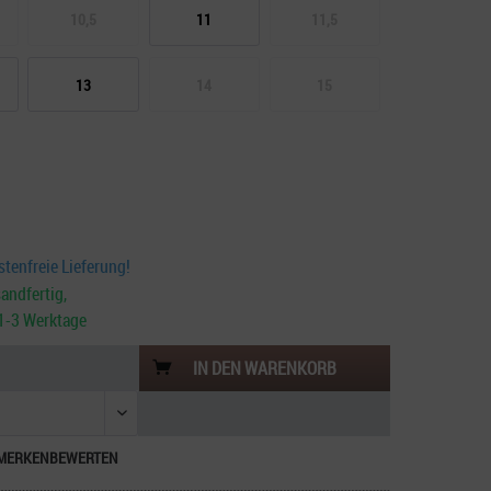
10,5
11
11,5
13
14
15
tenfreie Lieferung!
andfertig,
. 1-3 Werktage
IN DEN
WARENKORB
MERKEN
BEWERTEN