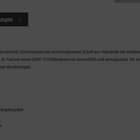
ungen
0
 klassischem Schnürsystem und anschmiegsamen Schaft aus Velouleder mit stabilisie
r Lite Trail mit seiner GORE-TEX®Membrane ist wasserdicht und atmungsaktiv. Mit se
r ausgiebige Wanderungen.
-Dämpfungskeil
"