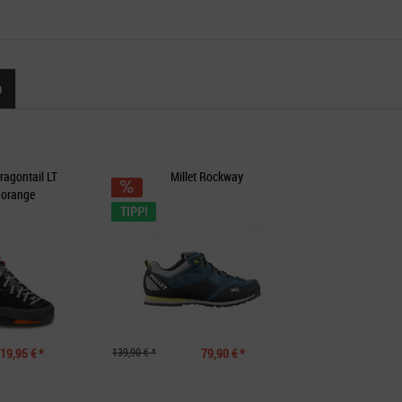
n
ragontail LT
Millet Rockway
/orange
TIPP!
19,95 € *
139,90 € *
79,90 € *