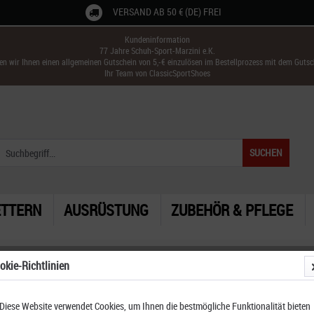
VERSAND AB 50 € (DE) FREI
Kundeninformation
77 Jahre Schuh-Sport-Marzini e.K.
ken wir Ihnen einen allgemeinen Gutschein von 5,-€ einzulösen im Bestellprozess mit dem Guts
Ihr Team von ClassicSportShoes
SUCHEN
ETTERN
AUSRÜSTUNG
ZUBEHÖR & PFLEGE
okie-Richtlinien
Diese Website verwendet Cookies, um Ihnen die bestmögliche Funktionalität bieten