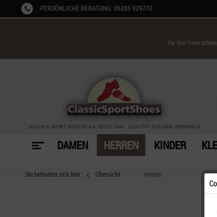
PERSÖNLICHE BERATUNG: 06285 929770
Für Ihre Treue schen
SCHUH & SPORT MARZINI
e.K. SINCE 1949
-
QUALITÄT AUS DEM ODENWALD
DAMEN
HERREN
KINDER
KL
Sie befinden sich hier:
Übersicht
Herren
Co