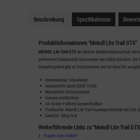
Beschreibung
Spezifikationen
Bewert
Produktinformationen "Meindl Lite Trail GTX"
MEINDL Lite Trail GTX
ein leichter Multifunktionsschuh mit
perforierte Einlegesohle überzeugen mit tollem Komfort. De
Dämpfungskeil
gibt er Trittsicherheit und ist ideal fü
Obermaterial: Velourleder
wasserdicht dank GORE-TEX®
klassisches Schnürsystem
Gummi Geröllschutz
Air-Active-Fußbett auswechselbar
Profilsohle: Meindl Lite Trail Gummiprofilsohle mit EVA
Gewicht: 380g Gr.8
Weiterführende Links zu "Meindl Lite Trail GTX
Fragen zum Artikel?