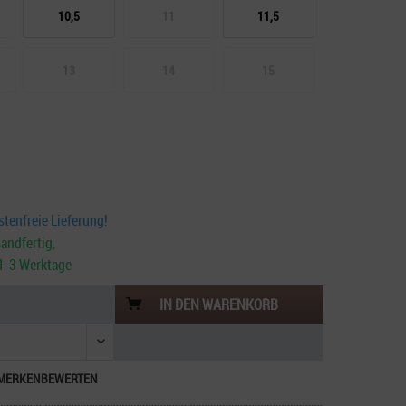
10,5
11
11,5
13
14
15
tenfreie Lieferung!
andfertig,
. 1-3 Werktage
IN DEN
WARENKORB
MERKEN
BEWERTEN