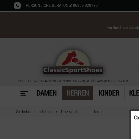
PERSÖNLICHE BERATUNG: 06285 929770
Für Ihre Treue schen
SCHUH & SPORT MARZINI
e.K. SINCE 1949
-
QUALITÄT AUS DEM ODENWALD
DAMEN
HERREN
KINDER
KL
Sie befinden sich hier:
Übersicht
Herren
Co