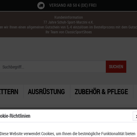
VERSAND AB 50 € (DE) FREI
Kundeninformation
77 Jahre Schuh-Sport-Marzini e.K.
ken wir Ihnen einen allgemeinen Gutschein von 5,-€ einzulösen im Bestellprozess mit dem Guts
Ihr Team von ClassicSportShoes
SUCHEN
ETTERN
AUSRÜSTUNG
ZUBEHÖR & PFLEGE
okie-Richtlinien
Diese Website verwendet Cookies, um Ihnen die bestmögliche Funktionalität bieten