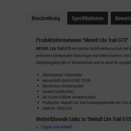
Beschreibung
Spezifikationen
Bewert
Produktinformationen "Meindl Lite Trail GTX"
MEINDL Lite Trail GTX
ein leichter Multifunktionsschuh mit
perforierte Einlegesohle überzeugen mit tollem Komfort. De
Dämpfungskeil
gibt er Trittsicherheit und ist ideal fü
Obermaterial: Velourleder
wasserdicht dank GORE-TEX®
klassisches Schnürsystem
Gummi Geröllschutz
Air-Active-Fußbett auswechselbar
Profilsohle: Meindl Lite Trail Gummiprofilsohle mit EVA
Gewicht: 380g Gr.8
Weiterführende Links zu "Meindl Lite Trail GTX
Fragen zum Artikel?