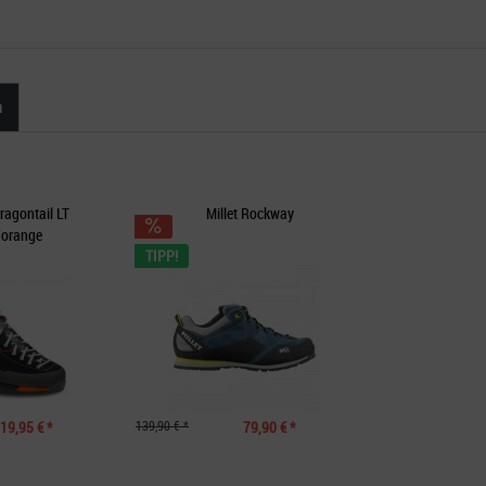
n
ragontail LT
Millet Rockway
/orange
TIPP!
19,95 € *
139,90 € *
79,90 € *