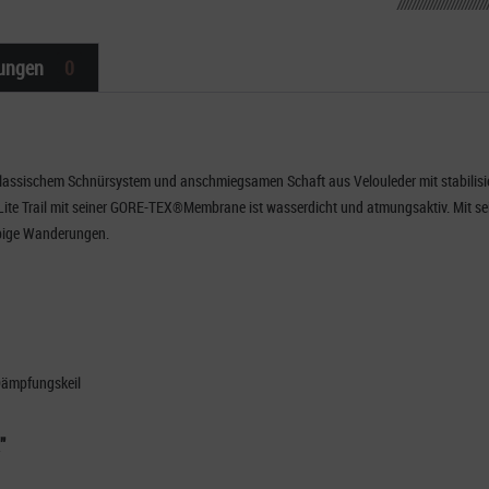
ungen
0
 klassischem Schnürsystem und anschmiegsamen Schaft aus Velouleder mit stabilisie
r Lite Trail mit seiner GORE-TEX®Membrane ist wasserdicht und atmungsaktiv. Mit se
r ausgiebige Wanderungen.
-Dämpfungskeil
"