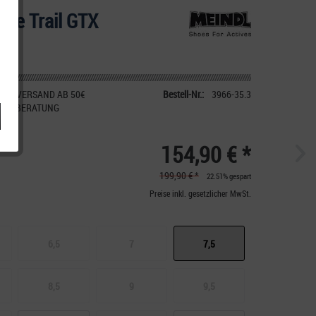
Lite Trail GTX
IER VERSAND AB 50€
Bestell-Nr.:
3966-35.3
CHE BERATUNG
154,90 € *
199,90 € *
22.51% gespart
Preise inkl. gesetzlicher MwSt.
6,5
7
7,5
8,5
9
9,5