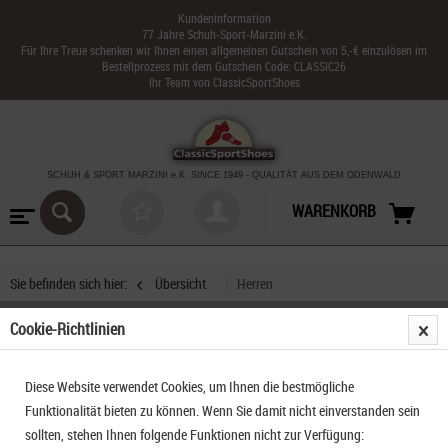
Kundeninformation
77 Jahre Schuh-Sport-Marzini e.K.
Für Ihre Treue schenken wir Ihnen einen allgemeinen Gutschein von 5,-€ einzulösen im
Bestellprozess mit dem Gutschein Code: CLASSIC26
Ihr Team von ClassicSportShoes
SCHUH & SPORT MARZINI
e.K. SINCE 1949
-
QUALITÄT AUS DEM ODENWALD
WARENKORB
Sie befinden sich hier:
Übersicht
Herren
Cookie-Richtlinien
Dolomite Carezza Leather Ms
Diese Website verwendet Cookies, um Ihnen die bestmögliche
Funktionalität bieten zu können. Wenn Sie damit nicht einverstanden sein
sollten, stehen Ihnen folgende Funktionen nicht zur Verfügung: