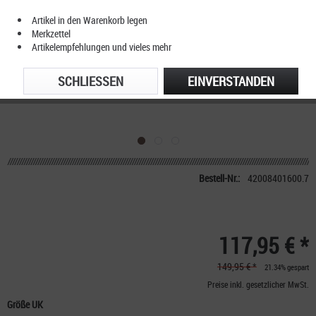
Artikel in den Warenkorb legen
Merkzettel
Artikelempfehlungen und vieles mehr
SCHLIESSEN
EINVERSTANDEN
Bestell-Nr.:
42008401600.7
117,95 € *
149,95 € *
21.34% gespart
Preise inkl. gesetzlicher MwSt.
Größe UK