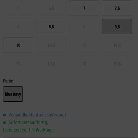
6
6,5
7
7,5
8
8,5
9
9,5
10
10,5
11
11,5
12
12,5
13
13,5
Farbe
blue navy
Versandkostenfreie Lieferung!
Sofort versandfertig,
Lieferzeit ca. 1-3 Werktage