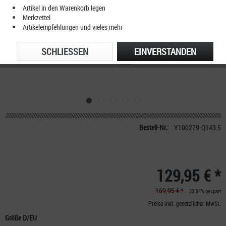
Artikel in den Warenkorb legen
Merkzettel
Artikelempfehlungen und vieles mehr
SCHLIESSEN
EINVERSTANDEN
Bestell-Nr.:
Y100279-Q143.5
129,95 € *
169,95 € *
23.54% gespart
Preise inkl. gesetzlicher MwSt.
Größe D/EU