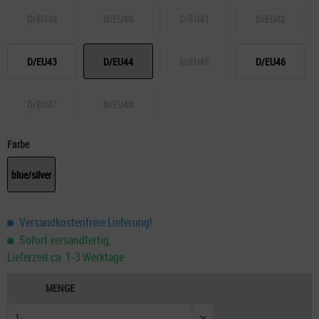
D/EU39
D/EU40
D/EU41
D/EU42
D/EU43
D/EU44
D/EU45
D/EU46
D/EU47
D/EU48
Farbe
blue/silver
Versandkostenfreie Lieferung!
Sofort versandfertig,
Lieferzeit ca. 1-3 Werktage
MENGE