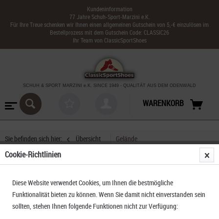
Kundeninformation
77 Jahre Schuh-Sport-Marzini e.K.
Für Ihre Treue schenken wir Ihnen einen allgemeinen Gutschein von 5,-€ einzulösen im
Bestellprozess mit dem Gutschein Code: CLASSIC26
Ihr Team von ClassicSportShoes
SCHUH & SPORT MARZINI
e.K. SINCE 1949
-
QUALITÄT AUS DEM ODENWALD
WARENKORB
Sie befinden sich hier:
Übersicht
Gelände
Cookie-Richtlinien
UYN ARTAX Urban Trail Men
Diese Website verwendet Cookies, um Ihnen die bestmögliche
Funktionalität bieten zu können. Wenn Sie damit nicht einverstanden sein
sollten, stehen Ihnen folgende Funktionen nicht zur Verfügung: