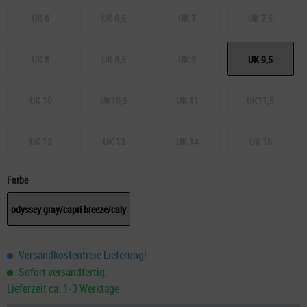
UK 6
UK 6,5
UK 7
UK 7,5
UK 8
UK 8,5
UK 9
UK 9,5
UK 10
UK10,5
UK 11
UK11,5
UK 12
UK 13
UK 14
UK 15
Farbe
odyssey gray/capri breeze/caly
Versandkostenfreie Lieferung!
Sofort versandfertig,
Lieferzeit ca. 1-3 Werktage