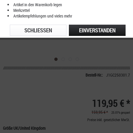
Artikel in den Warenkorb legen
Merkzettel
Artikelempfehlungen und vieles mehr
SCHLIESSEN
EINVERSTANDEN
Bestell-Nr.:
J1GC250301.7
119,95 € *
159,95 € *
25.01% gespart
Preise inkl. gesetzlicher MwSt.
Größe UK/United Kingdom