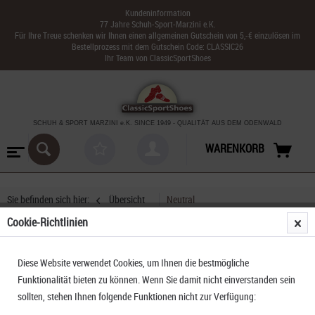
Kundeninformation
77 Jahre Schuh-Sport-Marzini e.K.
Für Ihre Treue schenken wir Ihnen einen allgemeinen Gutschein von 5,-€ einzulösen im
Bestellprozess mit dem Gutschein Code: CLASSIC26
Ihr Team von ClassicSportShoes
SCHUH & SPORT MARZINI
e.K. SINCE 1949
-
QUALITÄT AUS DEM ODENWALD
WARENKORB
Sie befinden sich hier:
Übersicht
Neutral
Cookie-Richtlinien
Mizuno Wave Rider 29
Diese Website verwendet Cookies, um Ihnen die bestmögliche
Funktionalität bieten zu können. Wenn Sie damit nicht einverstanden sein
sollten, stehen Ihnen folgende Funktionen nicht zur Verfügung: