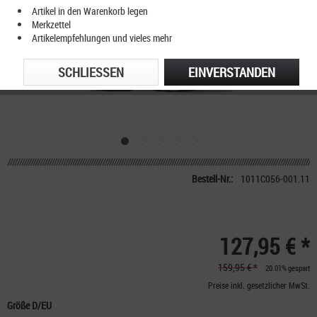
Artikel in den Warenkorb legen
Merkzettel
Artikelempfehlungen und vieles mehr
SCHLIESSEN
EINVERSTANDEN
Bestell-Nr.:
1011C056-001.11
127,95 € *
159,95 € *
20.01% gespart
Preise inkl. gesetzlicher MwSt.
Größe D/EU