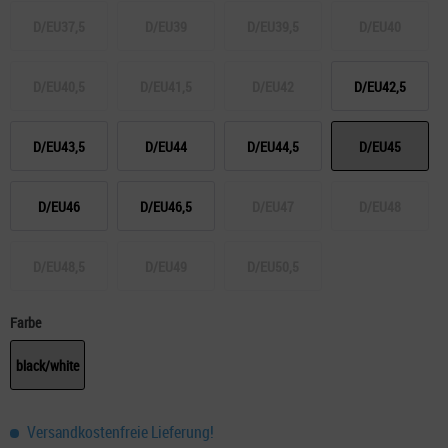
D/EU37,5
D/EU39
D/EU39,5
D/EU40
D/EU40,5
D/EU41,5
D/EU42
D/EU42,5
D/EU43,5
D/EU44
D/EU44,5
D/EU45
D/EU46
D/EU46,5
D/EU47
D/EU48
D/EU48,5
D/EU49
D/EU50,5
Farbe
black/white
Versandkostenfreie Lieferung!