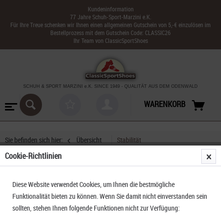
Kundeninformation
77 Jahre Schuh-Sport-Marzini e.K.
Für Ihre Treue schenken wir Ihnen einen allgemeinen Gutschein von 5,-€ einzulösen im
Bestellprozess mit dem Gutschein Code: CLASSIC26
Ihr Team von ClassicSportShoes
SCHUH & SPORT MARZINI
e.K. SINCE 1949
-
QUALITÄT AUS DEM ODENWALD
WARENKORB
Sie befinden sich hier:
Übersicht
Stabilität
Cookie-Richtlinien
Asics GT-2000 14
Diese Website verwendet Cookies, um Ihnen die bestmögliche
Funktionalität bieten zu können. Wenn Sie damit nicht einverstanden sein
sollten, stehen Ihnen folgende Funktionen nicht zur Verfügung: