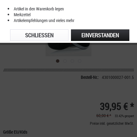
Artikel in den Warenkorb legen
Merkzettel
Artikelempfehlungen und vieles mehr
SCHLIESSEN
EINVERSTANDEN
Bestell-Nr.:
4301000027-001.5
39,95 € *
60,00 € *
33.42% gespart
Preise inkl. gesetzlicher MwSt.
Größe EU/Kids