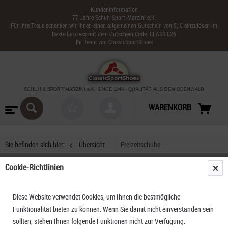
Kundeninformation
77 Jahre Schuh-Sport-Marzini e.K.
Für Ihre Treue schenken wir Ihnen einen allgemeinen Gutschein von 5,-€ einzulösen im
Bestellprozess mit dem Gutschein Code: CLASSIC26
Ihr Team von ClassicSportShoes
SCHUH & SPORT MARZINI
e.K. SINCE 1949
-
QUALITÄT AUS DEM ODENWALD
WARENKORB
Sie befinden sich hier:
Übersicht
Freizeitschuhe
Cookie-Richtlinien
Etnies Kids High Rise
Diese Website verwendet Cookies, um Ihnen die bestmögliche
Funktionalität bieten zu können. Wenn Sie damit nicht einverstanden sein
sollten, stehen Ihnen folgende Funktionen nicht zur Verfügung: