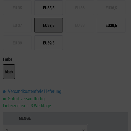
EU 35
EU35,5
EU 36
EU36,5
EU 37
EU37,5
EU 38
EU38,5
EU 39
EU39,5
Farbe
black
Versandkostenfreie Lieferung!
Sofort versandfertig,
Lieferzeit ca. 1-3 Werktage
MENGE