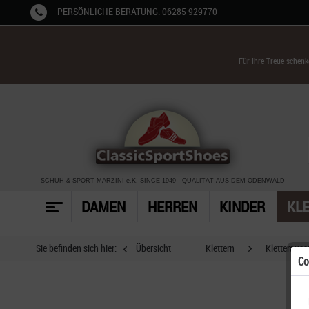
PERSÖNLICHE BERATUNG: 06285 929770
Für Ihre Treue schen
SCHUH & SPORT MARZINI
e.K. SINCE 1949
-
QUALITÄT AUS DEM ODENWALD
DAMEN
HERREN
KINDER
KL
Sie befinden sich hier:
Übersicht
Klettern
Kletterauss
Co