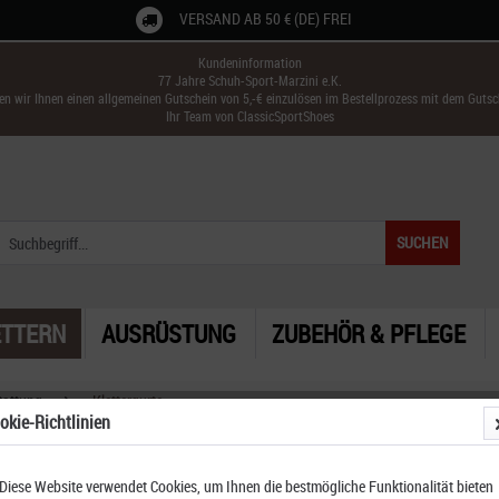
VERSAND AB 50 € (DE) FREI
Kundeninformation
77 Jahre Schuh-Sport-Marzini e.K.
ken wir Ihnen einen allgemeinen Gutschein von 5,-€ einzulösen im Bestellprozess mit dem Guts
Ihr Team von ClassicSportShoes
SUCHEN
ETTERN
AUSRÜSTUNG
ZUBEHÖR & PFLEGE
tattung
Klettergurte
okie-Richtlinien
Diese Website verwendet Cookies, um Ihnen die bestmögliche Funktionalität bieten