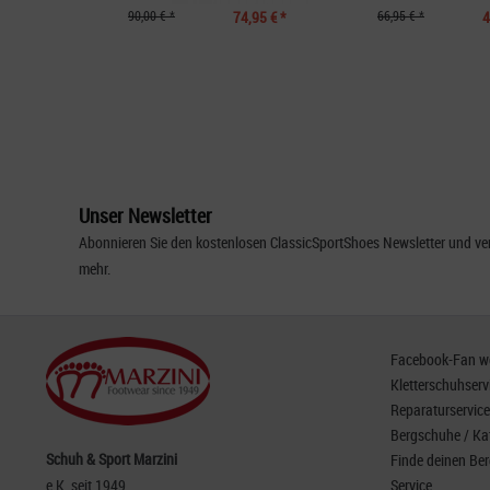
90,00 € *
74,95 € *
66,95 € *
4
Unser Newsletter
Abonnieren Sie den kostenlosen ClassicSportShoes Newsletter und ver
mehr.
Facebook-Fan wer
Kletterschuhserv
Reparaturservice
Bergschuhe / Ka
Schuh & Sport Marzini
Finde deinen Be
e.K. seit 1949
Service