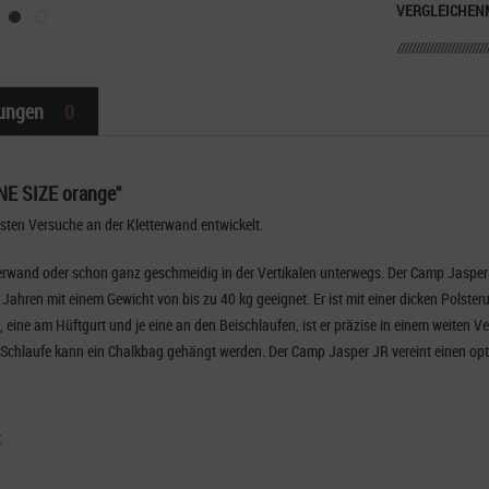
VERGLEICHEN
ungen
0
NE SIZE orange"
ersten Versuche an der Kletterwand entwickelt.
erwand oder schon ganz geschmeidig in der Vertikalen unterwegs. Der Camp Jasper Jun
 Jahren mit einem Gewicht von bis zu 40 kg geeignet. Er ist mit einer dicken Polst
 eine am Hüftgurt und je eine an den Beischlaufen, ist er präzise in einem weiten Ver
ige Schlaufe kann ein Chalkbag gehängt werden. Der Camp Jasper JR vereint einen op
t