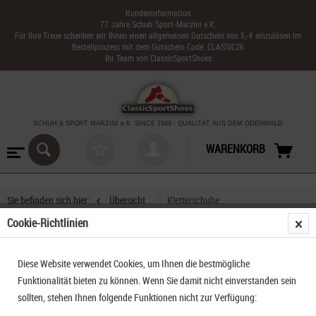
Kundeninformation
77 Jahre Schuh-Sport-Marzini e.K.
Für Ihre Treue schenken wir Ihnen einen allgemeinen Gutschein von 5,-€ einzulösen im
Bestellprozess mit dem Gutschein Code: CLASSIC26
Ihr Team von ClassicSportShoes
SCHUH & SPORT MARZINI
e.K. SINCE 1949
-
QUALITÄT AUS DEM ODENWALD
WARENKORB
Sie befinden sich hier:
Übersicht
Kletterschuhe
Cookie-Richtlinien
Ocun Iris Low Volume
Diese Website verwendet Cookies, um Ihnen die bestmögliche
Funktionalität bieten zu können. Wenn Sie damit nicht einverstanden sein
sollten, stehen Ihnen folgende Funktionen nicht zur Verfügung: