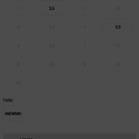
2
2,5
3
3,5
4
4,5
5
5,5
6
6,5
7
7,5
8
8,5
9
9,5
10
Farbe
red/white