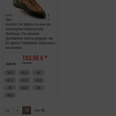
La Sportiva Mythos die perfekte
Synthese aus Performance und
Komfort. Der Mythos ist einer der
vielseitigsten Kletterschuhe
überhaupt. Für extremes
Sportklettern ebenso geeignet, wie
für alpines Felsklettern. Dank seines
innovativen...
103,95 € *
124,95 € *
Größe EU
38,5
40,5
41
42,5
43,5
44,5
45
45,5
46
46,5
10
von
10