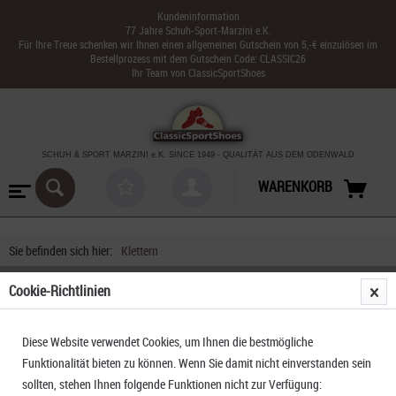
Kundeninformation
77 Jahre Schuh-Sport-Marzini e.K.
Für Ihre Treue schenken wir Ihnen einen allgemeinen Gutschein von 5,-€ einzulösen im
Bestellprozess mit dem Gutschein Code: CLASSIC26
Ihr Team von ClassicSportShoes
SCHUH & SPORT MARZINI
e.K. SINCE 1949
-
QUALITÄT AUS DEM ODENWALD
WARENKORB
Sie befinden sich hier:
Klettern
Cookie-Richtlinien
Diese Website verwendet Cookies, um Ihnen die bestmögliche
Funktionalität bieten zu können. Wenn Sie damit nicht einverstanden sein
sollten, stehen Ihnen folgende Funktionen nicht zur Verfügung: