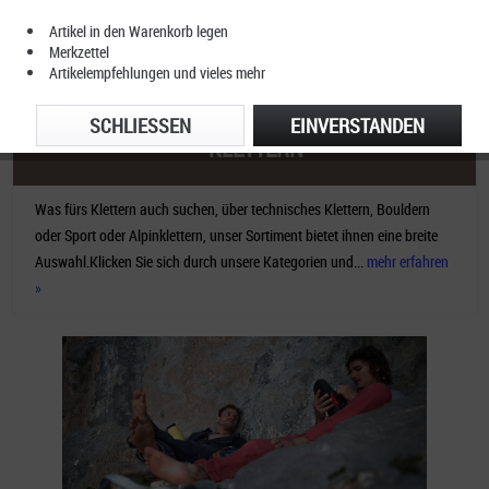
Artikel in den Warenkorb legen
Merkzettel
Artikelempfehlungen und vieles mehr
SCHLIESSEN
EINVERSTANDEN
KLETTERN
Was fürs Klettern auch suchen, über technisches Klettern, Bouldern
oder Sport oder Alpinklettern, unser Sortiment bietet ihnen eine breite
Auswahl.Klicken Sie sich durch unsere Kategorien und...
mehr erfahren
»