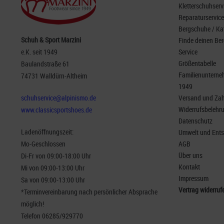
Kletterschuhserv
Reparaturservice
Bergschuhe / Ka
Schuh & Sport Marzini
Finde deinen Be
e.K. seit 1949
Service
Größentabelle
Baulandstraße 61
Familienunterneh
74731 Walldürn-Altheim
1949
schuhservice@alpinismo.de
Versand und Za
Widerrufsbelehr
www.classicsportshoes.de
Datenschutz
Ladenöffnungszeit:
Umwelt und Ent
Mo-Geschlossen
AGB
Über uns
Di-Fr von 09:00-18:00 Uhr
Kontakt
Mi von 09:00-13:00 Uhr
Impressum
Sa von 09:00-13:00 Uhr
Vertrag widerruf
*Terminvereinbarung nach persönlicher Absprache
möglich!
Telefon 06285/929770