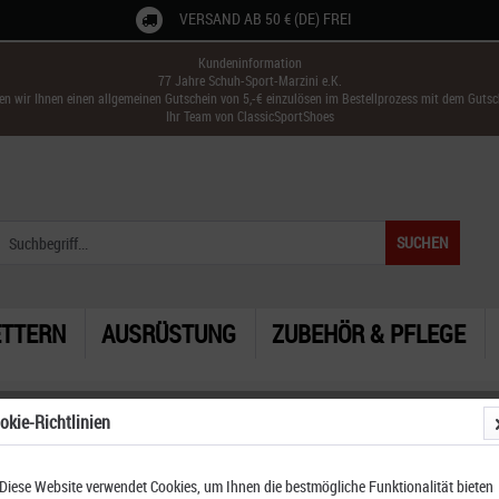
VERSAND AB 50 € (DE) FREI
Kundeninformation
77 Jahre Schuh-Sport-Marzini e.K.
ken wir Ihnen einen allgemeinen Gutschein von 5,-€ einzulösen im Bestellprozess mit dem Guts
Ihr Team von ClassicSportShoes
SUCHEN
ETTERN
AUSRÜSTUNG
ZUBEHÖR & PFLEGE
okie-Richtlinien
Diese Website verwendet Cookies, um Ihnen die bestmögliche Funktionalität bieten