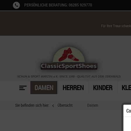
PERSÖNLICHE BERATUNG: 06285 929770
Für Ihre Treue schen
SCHUH & SPORT MARZINI
e.K. SINCE 1949
-
QUALITÄT AUS DEM ODENWALD
DAMEN
HERREN
KINDER
KL
Sie befinden sich hier:
Übersicht
Damen
Co