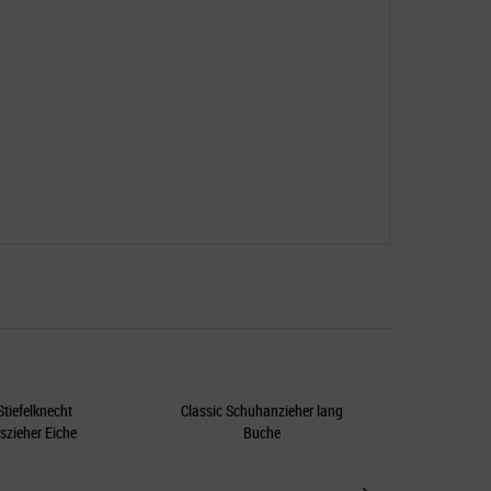
Stiefelknecht
Classic Schuhanzieher lang
Sun
zieher Eiche
Buche