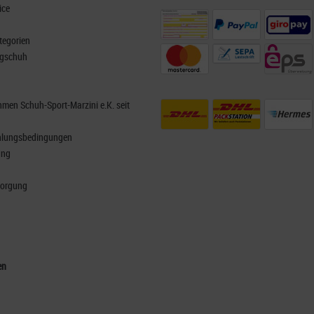
ice
tegorien
rgschuh
men Schuh-Sport-Marzini e.K. seit
hlungsbedingungen
ung
sorgung
en