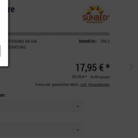
Fire
IER VERSAND AB 50€
Bestell-Nr.:
700.2
CHE BERATUNG
17,95 € *
25,10 € *
28.49% gespart
Preise inkl. gesetzlicher MwSt.
zzgl. Versandkosten
gen: