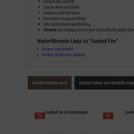
dämpft den Auftritt
schont Knie und Hüfte
entlastet und korrigiert
besonders strapazierfähig
sehr gute Wärmespeicherung
Hinweis:
Die Einlage besitzt eine Sperrschicht gegen Ein
Weiterführende Links zu "Sunbed Fire"
Fragen zum Artikel?
Weitere Artikel von Sunbed
Kunden kauften auch
Kunden haben sich ebenfalls ang
Sunbed Six Schuheinlagen
Sunbe