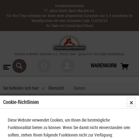
Kundeninformation
77 Jahre Schuh-Sport-Marzini e.K.
Für Ihre Treue schenken wir Ihnen einen allgemeinen Gutschein von 5,-€ einzulösen im
Bestellprozess mit dem Gutschein Code: CLASSIC26
Ihr Team von ClassicSportShoes
SCHUH & SPORT MARZINI
e.K. SINCE 1949
-
QUALITÄT AUS DEM ODENWALD
WARENKORB
Sie befinden sich hier:
Übersicht
Damen
Cookie-Richtlinien
Sunbed Fire
Diese Website verwendet Cookies, um Ihnen die bestmögliche
Funktionalität bieten zu können. Wenn Sie damit nicht einverstanden sein
sollten, stehen Ihnen folgende Funktionen nicht zur Verfügung: