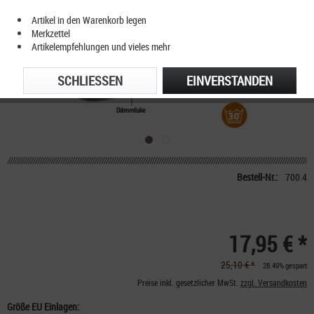
Artikel in den Warenkorb legen
Merkzettel
Artikelempfehlungen und vieles mehr
SCHLIESSEN
EINVERSTANDEN
Bestell-Nr.:
700.4
17,95 € *
25,10 € *
28.49% gespart
Preise inkl. gesetzlicher MwSt.
zzgl. Versandkosten
Größe EU Einlagen: