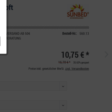
 Soft
IER VERSAND AB 50€
Bestell-Nr.:
560.13
CHE BERATUNG
10,75 € *
16,70 € *
35.63% gespart
Preise inkl. gesetzlicher MwSt.
zzgl. Versandkosten