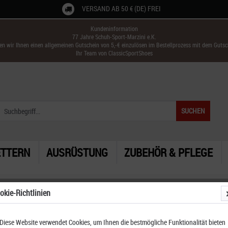
VERSAND AB 50 € (DE) FREI
Kundeninformation
77 Jahre Schuh-Sport-Marzini e.K.
ken wir Ihnen einen allgemeinen Gutschein von 5,-€ einzulösen im Bestellprozess mit dem Guts
Ihr Team von ClassicSportShoes
SUCHEN
ETTERN
AUSRÜSTUNG
ZUBEHÖR & PFLEGE
okie-Richtlinien
Diese Website verwendet Cookies, um Ihnen die bestmögliche Funktionalität bieten