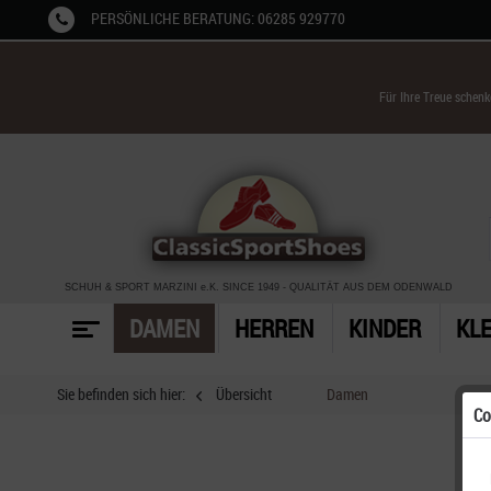
PERSÖNLICHE BERATUNG: 06285 929770
Für Ihre Treue schen
SCHUH & SPORT MARZINI
e.K. SINCE 1949
-
QUALITÄT AUS DEM ODENWALD
DAMEN
HERREN
KINDER
KL
Sie befinden sich hier:
Übersicht
Damen
Co