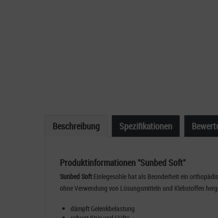
Beschreibung
Spezifikationen
Bewert
Produktinformationen "Sunbed Soft"
Sunbed Soft
Einlegesohle hat als Beonderheit ein orthopädis
ohne Verwendung von Lösungsmitteln und Klebstoffen herg
dämpft Gelenkbelastung
schont Knie und Hüfte