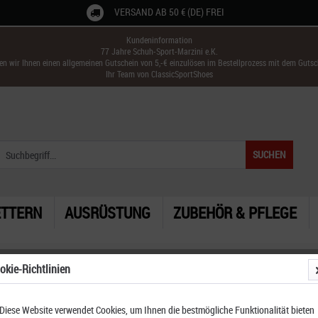
VERSAND AB 50 € (DE) FREI
Kundeninformation
77 Jahre Schuh-Sport-Marzini e.K.
ken wir Ihnen einen allgemeinen Gutschein von 5,-€ einzulösen im Bestellprozess mit dem Guts
Ihr Team von ClassicSportShoes
SUCHEN
ETTERN
AUSRÜSTUNG
ZUBEHÖR & PFLEGE
okie-Richtlinien
Diese Website verwendet Cookies, um Ihnen die bestmögliche Funktionalität bieten