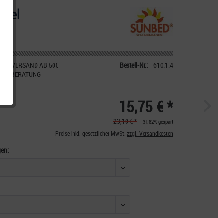
 Gel
IER VERSAND AB 50€
Bestell-Nr.:
610.1.4
CHE BERATUNG
15,75 € *
23,10 € *
31.82% gespart
Preise inkl. gesetzlicher MwSt.
zzgl. Versandkosten
gen: