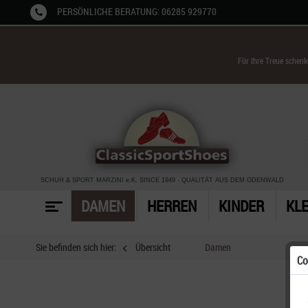
PERSÖNLICHE BERATUNG: 06285 929770
Für Ihre Treue schen
SCHUH & SPORT MARZINI
e.K. SINCE 1949
-
QUALITÄT AUS DEM ODENWALD
DAMEN
HERREN
KINDER
KL
Sie befinden sich hier:
Übersicht
Damen
Co