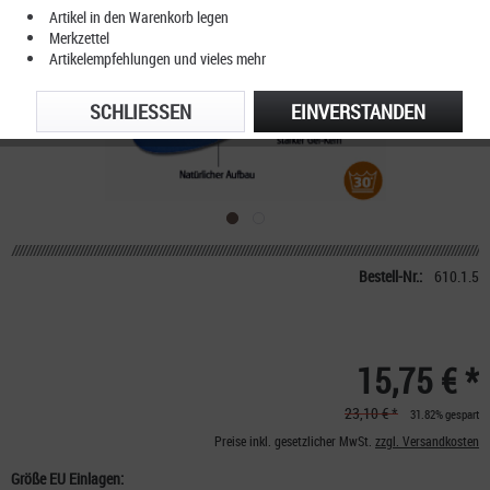
Artikel in den Warenkorb legen
Merkzettel
Artikelempfehlungen und vieles mehr
SCHLIESSEN
EINVERSTANDEN
Bestell-Nr.:
610.1.5
15,75 € *
23,10 € *
31.82% gespart
Preise inkl. gesetzlicher MwSt.
zzgl. Versandkosten
Größe EU Einlagen: