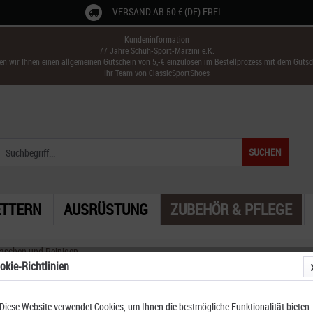
VERSAND AB 50 € (DE) FREI
Kundeninformation
77 Jahre Schuh-Sport-Marzini e.K.
ken wir Ihnen einen allgemeinen Gutschein von 5,-€ einzulösen im Bestellprozess mit dem Guts
Ihr Team von ClassicSportShoes
SUCHEN
ETTERN
AUSRÜSTUNG
ZUBEHÖR & PFLEGE
aschen und Reinigen
okie-Richtlinien
Diese Website verwendet Cookies, um Ihnen die bestmögliche Funktionalität bieten