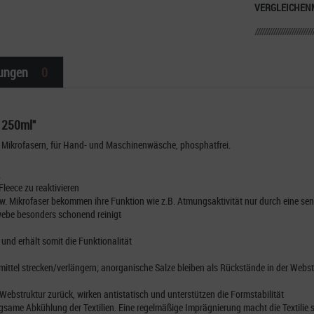
VERGLEICHEN
ungen
0
 250ml"
 Mikrofasern, für Hand- und Maschinenwäsche, phosphatfrei.
.
Fleece zu reaktivieren
. Mikrofaser bekommen ihre Funktion wie z.B. Atmungsaktivität nur durch eine sen
ewebe besonders schonend reinigt
 und erhält somit die Funktionalität
hmittel strecken/verlängern; anorganische Salze bleiben als Rückstände in der Webs
e Webstruktur zurück, wirken antistatisch und unterstützen die Formstabilität
same Abkühlung der Textilien. Eine regelmäßige Imprägnierung macht die Textilie 