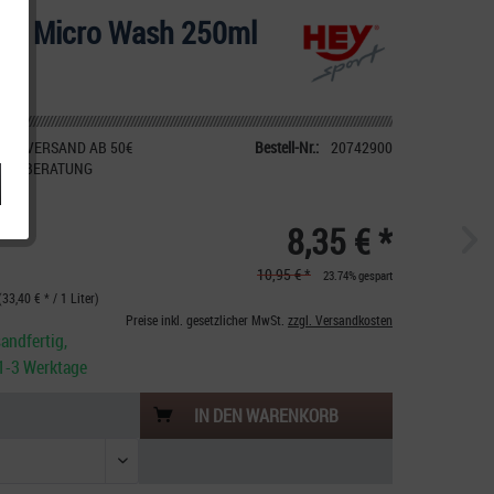
ort Micro Wash 250ml
IER VERSAND AB 50€
Bestell-Nr.:
20742900
CHE BERATUNG
8,35 € *
10,95 € *
23.74% gespart
(33,40 € * / 1 Liter)
Preise inkl. gesetzlicher MwSt.
zzgl. Versandkosten
andfertig,
. 1-3 Werktage
IN DEN
WARENKORB