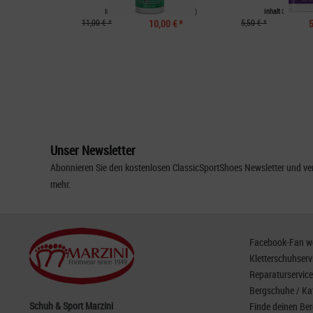
Inhalt
0.3 Liter
(33,33 € * / 1 Liter)
Inhalt
0.1 Liter
(50
11,00 € *
10,00 € *
5,50 € *
5
Unser Newsletter
Abonnieren Sie den kostenlosen ClassicSportShoes Newsletter und ver
mehr.
Facebook-Fan wer
Kletterschuhserv
Reparaturservice
Bergschuhe / Ka
Schuh & Sport Marzini
Finde deinen Be