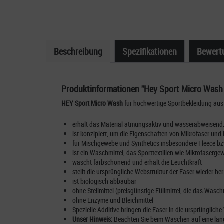
Beschreibung
Spezifikationen
Bewert
Produktinformationen "Hey Sport Micro Wash
HEY Sport Micro Wash
für hochwertige Sportbekleidung aus
erhält das Material atmungsaktiv und wasserabweisend
ist konzipiert, um die Eigenschaften von Mikrofaser und 
für Mischgewebe und Synthetics insbesondere Fleece bzw
ist ein Waschmittel, das Sporttextilien wie Mikrofaserg
wäscht farbschonend und erhält die Leuchtkraft
stellt die ursprüngliche Webstruktur der Faser wieder her
ist biologisch abbaubar
ohne Stellmittel (preisgünstige Füllmittel, die das Wasc
ohne Enzyme und Bleichmittel
Spezielle Additive bringen die Faser in die ursprünglich
Unser Hinweis:
Beachten Sie beim Waschen auf eine lang