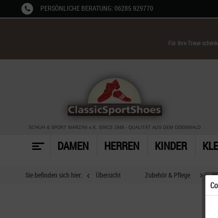
PERSÖNLICHE BERATUNG: 06285 929770
Für Ihre Treue schen
SCHUH & SPORT MARZINI
e.K. SINCE 1949
-
QUALITÄT AUS DEM ODENWALD
DAMEN
HERREN
KINDER
KL
Sie befinden sich hier:
Übersicht
Zubehör & Pflege
W
Co