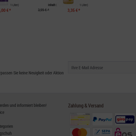
,00 € * / 1 Liter)
Inhalt
0.1 Liter
(33,50 € * / 1 Liter)
,00 € *
3,99 € *
3,35 € *
passen Sie keine Neuigkeit oder Aktion
den und informiert bleiben!
Zahlung & Versand
ice
tegorien
rgschuh