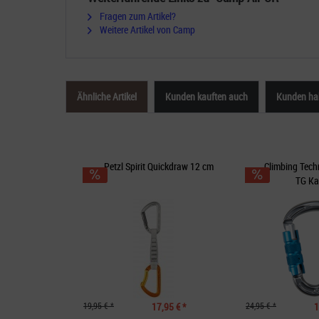
Fragen zum Artikel?
Weitere Artikel von Camp
Ähnliche Artikel
Kunden kauften auch
Kunden hab
Petzl Spirit Quickdraw 12 cm
Climbing Tech
TG Ka
19,95 € *
17,95 € *
24,95 € *
1