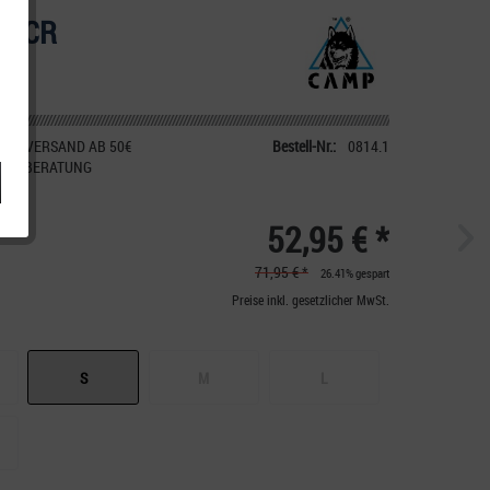
ir CR
IER VERSAND AB 50€
Bestell-Nr.:
0814.1
CHE BERATUNG
52,95 € *
71,95 € *
26.41% gespart
Preise inkl. gesetzlicher MwSt.
S
M
L