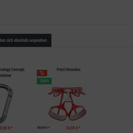
en sich ebenfalls angesehen
nology Concept
Petzl Hirundos
rabiner
TIPP!
9,95 € *
90,00 € *
74,95 € *