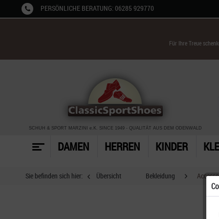
PERSÖNLICHE BERATUNG: 06285 929770
Für Ihre Treue schen
SCHUH & SPORT MARZINI
e.K. SINCE 1949
-
QUALITÄT AUS DEM ODENWALD
DAMEN
HERREN
KINDER
KL
Sie befinden sich hier:
Übersicht
Bekleidung
Accesso
Co