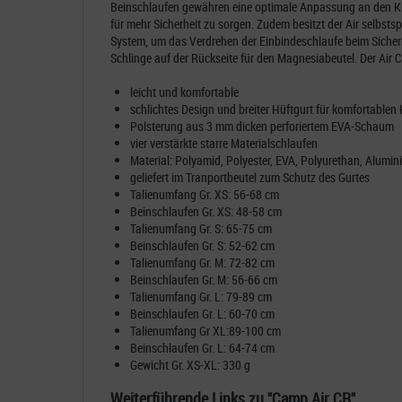
Beinschlaufen gewähren eine optimale Anpassung an den Kl
für mehr Sicherheit zu sorgen. Zudem besitzt der Air selbst
System, um das Verdrehen der Einbindeschlaufe beim Sichern 
Schlinge auf der Rückseite für den Magnesiabeutel. Der Air C
leicht und komfortable
schlichtes Design und breiter Hüftgurt für komfortablen 
Polsterung aus 3 mm dicken perforiertem EVA-Schaum
vier verstärkte starre Materialschlaufen
Material: Polyamid, Polyester, EVA, Polyurethan, Alumin
geliefert im Tranportbeutel zum Schutz des Gurtes
Talienumfang Gr. XS: 56-68 cm
Beinschlaufen Gr. XS: 48-58 cm
Talienumfang Gr. S: 65-75 cm
Beinschlaufen Gr. S: 52-62 cm
Talienumfang Gr. M: 72-82 cm
Beinschlaufen Gr. M: 56-66 cm
Talienumfang Gr. L: 79-89 cm
Beinschlaufen Gr. L: 60-70 cm
Talienumfang Gr XL:89-100 cm
Beinschlaufen Gr. L: 64-74 cm
Gewicht Gr. XS-XL: 330 g
Weiterführende Links zu "Camp Air CR"