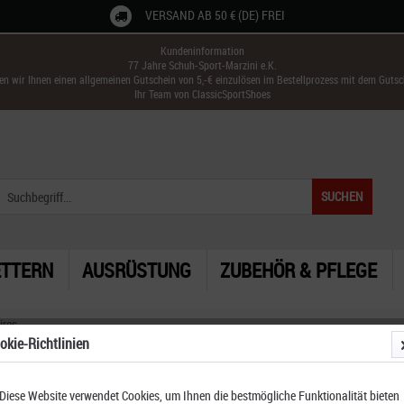
VERSAND AB 50 € (DE) FREI
Kundeninformation
77 Jahre Schuh-Sport-Marzini e.K.
ken wir Ihnen einen allgemeinen Gutschein von 5,-€ einzulösen im Bestellprozess mit dem Guts
Ihr Team von ClassicSportShoes
SUCHEN
ETTERN
AUSRÜSTUNG
ZUBEHÖR & PFLEGE
ires
okie-Richtlinien
Diese Website verwendet Cookies, um Ihnen die bestmögliche Funktionalität bieten