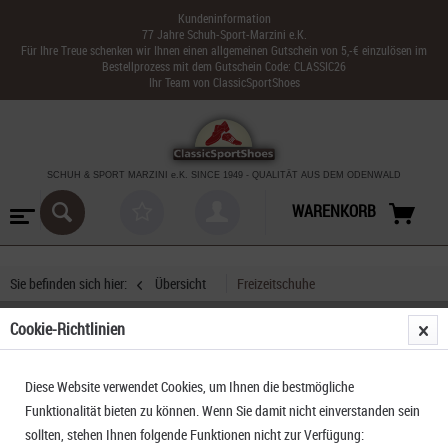
Kundeninformation
77 Jahre Schuh-Sport-Marzini e.K.
Für Ihre Treue schenken wir Ihnen einen allgemeinen Gutschein von 5,-€ einzulösen im
Bestellprozess mit dem Gutschein Code: CLASSIC26
Ihr Team von ClassicSportShoes
SCHUH & SPORT MARZINI
e.K. SINCE 1949
-
QUALITÄT AUS DEM ODENWALD
WARENKORB
Sie befinden sich hier:
Übersicht
Freizeitschuhe
Cookie-Richtlinien
Teva Hurricane 2 Youth
Diese Website verwendet Cookies, um Ihnen die bestmögliche
Funktionalität bieten zu können. Wenn Sie damit nicht einverstanden sein
sollten, stehen Ihnen folgende Funktionen nicht zur Verfügung: