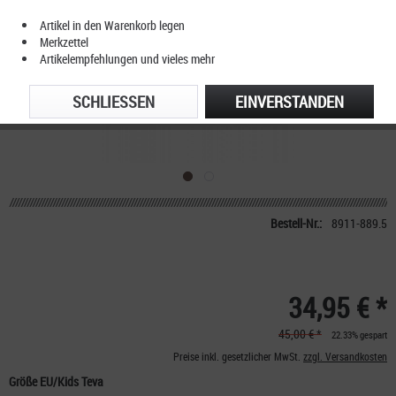
Artikel in den Warenkorb legen
Merkzettel
Artikelempfehlungen und vieles mehr
SCHLIESSEN
EINVERSTANDEN
Bestell-Nr.:
8911-889.5
34,95 € *
45,00 € *
22.33% gespart
Preise inkl. gesetzlicher MwSt.
zzgl. Versandkosten
Größe EU/Kids Teva