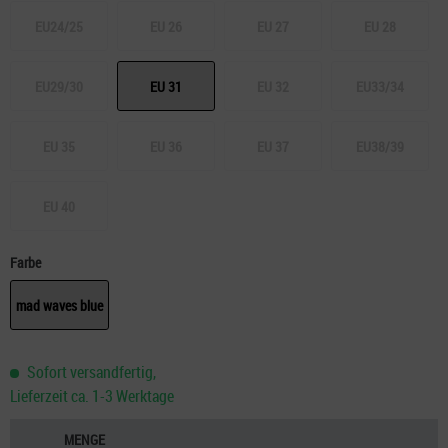
EU24/25
EU 26
EU 27
EU 28
EU29/30
EU 31
EU 32
EU33/34
EU 35
EU 36
EU 37
EU38/39
EU 40
Farbe
mad waves blue
Sofort versandfertig,
Lieferzeit ca. 1-3 Werktage
MENGE