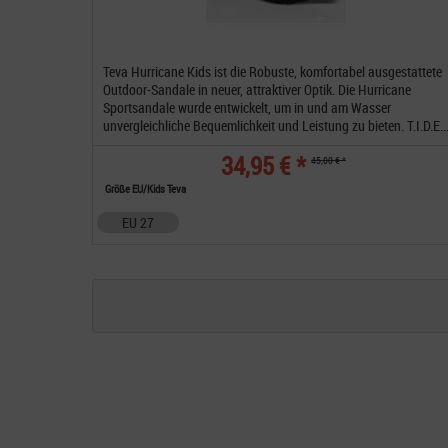
Teva Hurricane Kids ist die Robuste, komfortabel ausgestattete
Outdoor-Sandale in neuer, attraktiver Optik. Die Hurricane
Sportsandale wurde entwickelt, um in und am Wasser
unvergleichliche Bequemlichkeit und Leistung zu bieten. T.I.D.E..
34,95 € *
45,00 € *
Größe EU/Kids Teva
EU 27