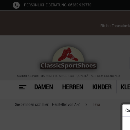
PERSÖNLICHE BERATUNG: 06285 929770
Für Ihre Treue schen
SCHUH & SPORT MARZINI
e.K. SINCE 1949
-
QUALITÄT AUS DEM ODENWALD
DAMEN
HERREN
KINDER
KL
Sie befinden sich hier:
Hersteller von A-Z
Teva
Co