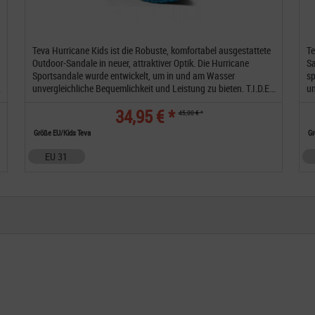
Teva Hurricane Kids ist die Robuste, komfortabel ausgestattete
Te
Outdoor-Sandale in neuer, attraktiver Optik. Die Hurricane
Sa
Sportsandale wurde entwickelt, um in und am Wasser
sp
.
unvergleichliche Bequemlichkeit und Leistung zu bieten. T.I.D.E...
un
34,95 € *
45,00 € *
Größe EU/Kids Teva
G
EU 31