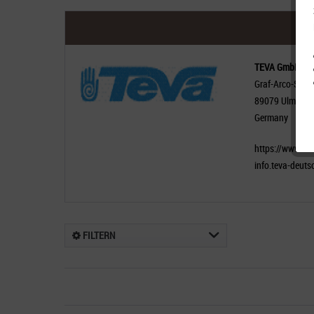
TEVA GmbH
Graf-Arco-Str. 3
89079 Ulm
Germany
https://www.tev
info.teva-deut
FILTERN