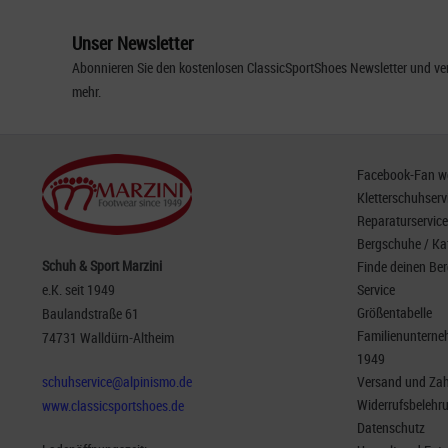
Unser Newsletter
Abonnieren Sie den kostenlosen ClassicSportShoes Newsletter und ver
mehr.
Facebook-Fan wer
Kletterschuhserv
Reparaturservice
Bergschuhe / Ka
Schuh & Sport Marzini
Finde deinen Be
e.K. seit 1949
Service
Größentabelle
Baulandstraße 61
Familienunterneh
74731 Walldürn-Altheim
1949
schuhservice@alpinismo.de
Versand und Za
Widerrufsbelehr
www.classicsportshoes.de
Datenschutz