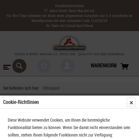
Kundeninformation
77 Jahre Schuh-Sport-Marzini e.K.
Für Ihre Treue schenken wir Ihnen einen allgemeinen Gutschein von 5,-€ einzulösen im
Bestellprozess mit dem Gutschein Code: CLASSIC26
Ihr Team von ClassicSportShoes
SCHUH & SPORT MARZINI
e.K. SINCE 1949
-
QUALITÄT AUS DEM ODENWALD
WARENKORB
Sie befinden sich hier:
Orthopant
Cookie-Richtlinien
PRODUKTE VON ORTHOPANT
Diese Website verwendet Cookies, um Ihnen die bestmögliche
Funktionalität bieten zu können. Wenn Sie damit nicht einverstanden sein
sollten, stehen Ihnen folgende Funktionen nicht zur Verfügung: