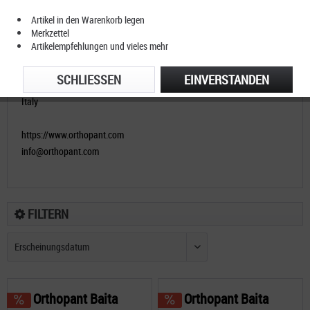
Artikel in den Warenkorb legen
Merkzettel
Artikelempfehlungen und vieles mehr
orthopant GmbH
Valserweg 34
SCHLIESSEN
EINVERSTANDEN
39037 Mühlbach (BZ)
Italy
https://www.orthopant.com
info@orthopant.com
FILTERN
Orthopant Baita
Orthopant Baita